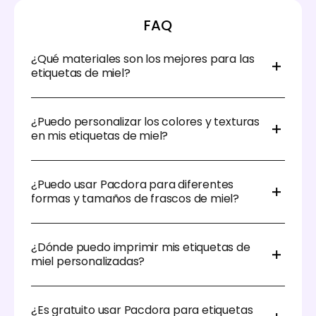
FAQ
¿Qué materiales son los mejores para las
etiquetas de miel?
Los materiales impermeables y duraderos como el
film o el papel con recubrimiento son los mejores
¿Puedo personalizar los colores y texturas
para resistir la humedad, el pegajosidad y el manejo
en mis etiquetas de miel?
sin despegarse o desvanecerse.
¡Sí! Pacdora te permite ajustar fácilmente los
colores, los materiales y otros detalles del diseño
¿Puedo usar Pacdora para diferentes
para que coincidan perfectamente con el estilo de
formas y tamaños de frascos de miel?
tu marca.
Por supuesto. La biblioteca de maquetas de Pacdora
incluye una variedad de formas, tamaños y estilos
¿Dónde puedo imprimir mis etiquetas de
de empaques para frascos de miel, lo que te
miel personalizadas?
permite diseñar cualquier línea de productos de
manera consistente.
¡Pacdora también ofrece servicios de impresión!
Comienza con nuestras etiquetas de miel
¿Es gratuito usar Pacdora para etiquetas