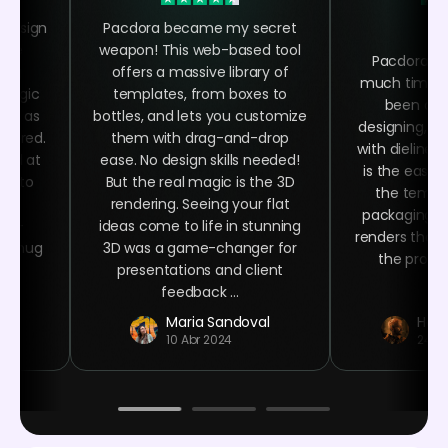
 design
Pacdora became my secret
 the
weapon! This web-based tool
Pacdora h
ing
offers a massive library of
much time as
 magic
templates, from boxes to
been abl
asy as
bottles, and lets you customize
designing, ra
quired.
them with drag-and-drop
with dielines
oked at
ease. No design skills needed!
is the easy 
ime to
But the real magic is the 3D
the templa
ign
rendering. Seeing your flat
packaging n
ser-
ideas come to life in stunning
renders that 
ee mug
3D was a game-changer for
the product
 at
presentations and client
.
feedback ...
r
Maria Sandoval
Haro
10 Abr 2024
24 E