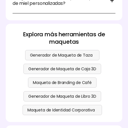
imprimibles y luego explora los
de miel personalizadas?
servicios de impresión
recomendados para dar vida
a tus diseños personalizados de etiquetas de miel.
Muchas plataformas ofrecen versiones gratuitas
con maquetas limitadas. Pacdora ofrece tanto
maquetas gratuitas como premium. Por favor visita
nuestra
página de precios
para más detalles.
Explora más herramientas de
maquetas
Generador de Maqueta de Taza
Generador de Maqueta de Caja 3D
Maqueta de Branding de Café
Generador de Maqueta de Libro 3D
Maqueta de Identidad Corporativa