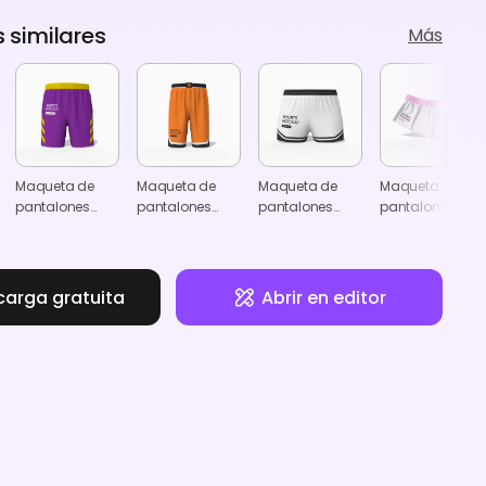
similares
Más
Maqueta de
Maqueta de
Maqueta de
Maqueta de
pantalones
pantalones
pantalones
pantalones
cortos
deportivos
cortos tipo
cortos tipo
deportivos
jersey
jersey
carga gratuita
Abrir en editor