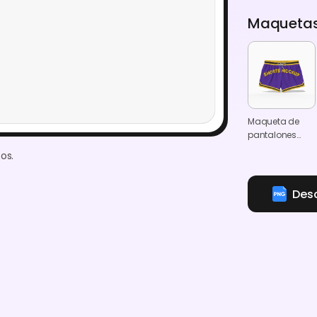
Maquetas 
Maqueta de
pantalones
cortos
os.
deportivos de
malla
Des