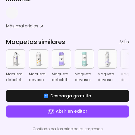
Más materiales
Maquetas similares
Más
Maqueta
Maqueta
Maqueta
Maqueta
Maqueta
Maquet
de botella
de vaso
de botella
de vaso
de vaso
de
de agua
de acero
con asa
botellas
con asa
inoxidable
con
Descarga gratuita
con
boquilla
boquilla
tapa
directa
abatibl
Abrir en editor
Confiado por las principales empresas