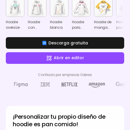
Hoodie
Hoodie
Hoodie
Hoodie
Hoodie de
Hoodie
oversize
con
blanca
para
manga
para
cremallera
mujer
corta
hombre
completa
Descarga gratuita
Abrir en editor
Confiado por empresas líderes
¡Personalizar tu propio diseño de
hoodie es pan comido!