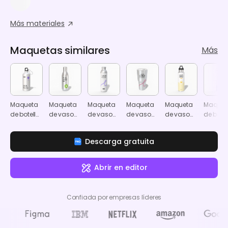
Más materiales
Maquetas similares
Más
Maqueta
Maqueta
Maqueta
Maqueta
Maqueta
Maquet
de botella
de vaso
de vaso
de vaso
de vaso
de botel
de agua
de acero
de agua
Ringneck
delgado
de agu
con asa
inoxidable
de 20oz
de acer
Descarga gratuita
Abrir en editor
Confiada por empresas líderes