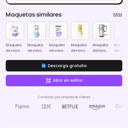
Maquetas similares
Más
Maqueta
Maqueta
Maqueta
Maqueta
Maqueta
Maquet
de vaso
de vaso
de vaso
de vaso
de taza
de vas
térmico
delgado
de 20oz
delgado
de viaje
de 40oz
con
con tapa
de 14oz
con bo
Descarga gratuita
popote
transparente
con asa
ancha 
tapa
transpa
Abrir en editor
Confiado por empresas líderes