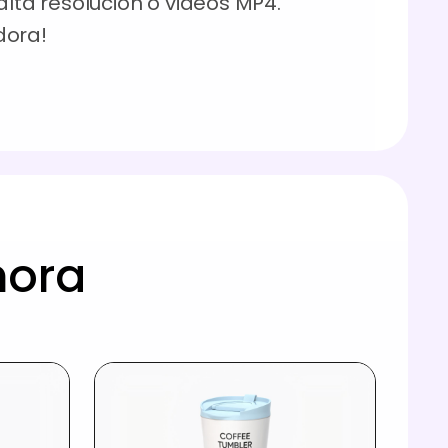
ta resolución o videos MP4.
dora!
hora