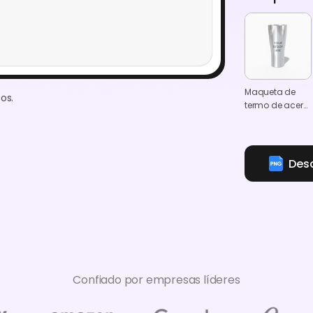
Maqueta de
os.
termo de acero
inoxidable de
400ml
Des
Confiado por empresas líderes