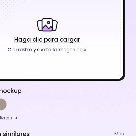
Haga clic para cargar
O arrastre y suelte la imagen aquí
 mockup
lizado
similares
Más