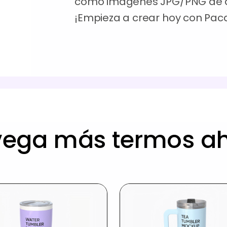
como imágenes JPG/PNG de al
¡Empieza a crear hoy con Pac
ega más termos a