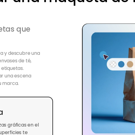
etas que
ra y descubre una
envases de té,
 etiquetas.
ar una escena
u marca.
a
as gráficas en el
perficies te
s en bolsas de té,