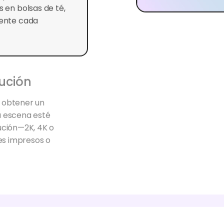
mente cada
lución
a obtener un
la escena esté
ución—2K, 4K o
les impresos o