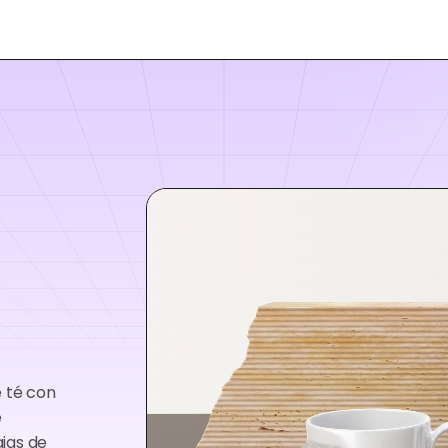
e té con
e
jas de