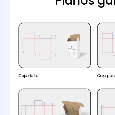
Planos guí
Caja de té
Caja par