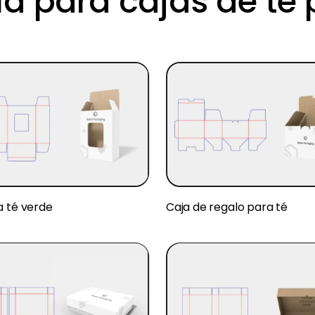
a para cajas de té 
a té verde
Caja de regalo para té