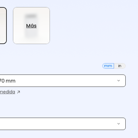
Más
mm
in
 70 mm
medida