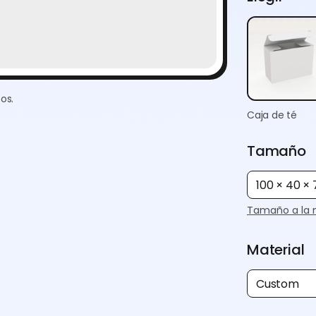
os.
Caja de té
Tamaño
100 × 40 ×
Tamaño a la 
Material
Custom