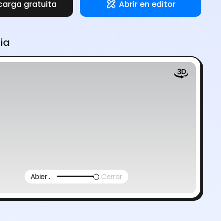
carga gratuita
Abrir en editor
via
Abierto
Cerrar