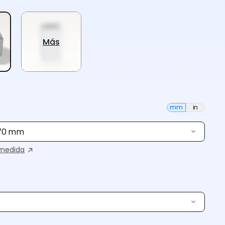
Más
mm
in
 70 mm
medida