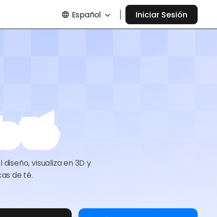
Español
Iniciar Sesión
e té
 diseño, visualiza en 3D y
as de té.