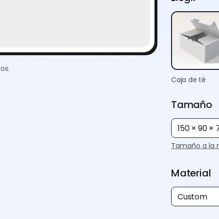
os.
Caja de té
Tamaño
150 × 90 ×
Tamaño a la 
Material
Custom