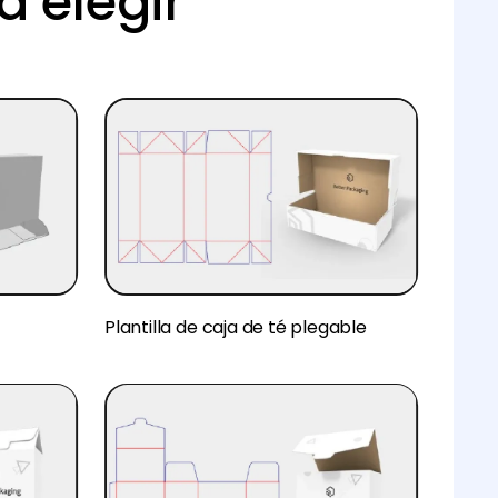
a elegir
Plantilla de caja de té plegable