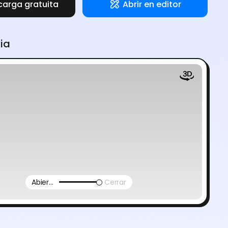
carga gratuita
Abrir en editor
via
Abierto
Cerrar