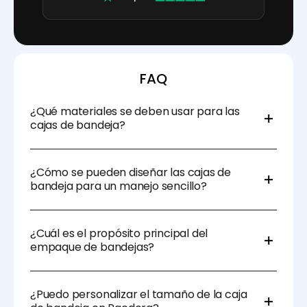
FAQ
¿Qué materiales se deben usar para las
cajas de bandeja?
Las cajas de bandeja pueden estar hechas de
materiales como cartón o plástico. El empaque de
¿Cómo se pueden diseñar las cajas de
cartón es ideal para productos ligeros y es rentable
bandeja para un manejo sencillo?
para embalajes a granel.
Los diseñadores pueden agregar asas que faciliten
el transporte de artículos pesados o grandes.
¿Cuál es el propósito principal del
También pueden reducir el peso de la bandeja para
empaque de bandejas?
que sea más fácil de manejar para los trabajadores.
Determina si la bandeja es para exhibición en
tiendas, envío o protección del producto. Esto
¿Puedo personalizar el tamaño de la caja
influirá en la elección de materiales, características