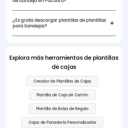
de bandeja en Pacdora?
de diseño y requisitos de durabilidad.
Claro, puedes usar el generador de planos guía de
Pacdora para modificar el tamaño, material y
¿Es gratis descargar plantillas de plantillas
grosor. Una vez hecho, puedes descargarlo en
para bandejas?
diferentes formatos.
Sí, puedes descargar plantillas de bandejas de
embalaje de forma gratuita en Pacdora. También
ofrecemos características avanzadas para aquellos
con mayores necesidades. Consulta nuestra
página
Explora más herramientas de plantillas
de precios
para obtener más información.
de cajas
Creador de Plantillas de Cajas
Plantilla de Caja de Cartón
Plantilla de Bolsa de Regalo
Cajas de Panadería Personalizadas