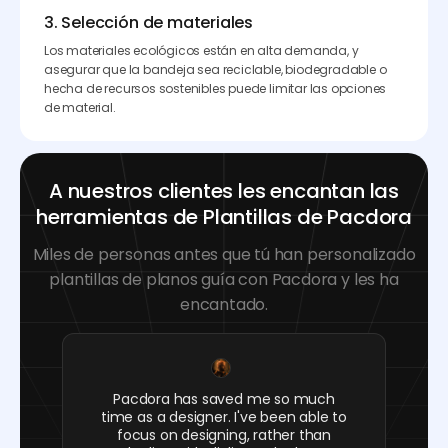
3. Selección de materiales
Los materiales ecológicos están en alta demanda, y
asegurar que la bandeja sea reciclable, biodegradable o
hecha de recursos sostenibles puede limitar las opciones
de material.
A nuestros clientes les encantan las
herramientas de Plantillas de Pacdora
Miles de personas antes que tú han personalizado
plantillas de planos guía con Pacdora y les ha
encantado.
Pacdora has saved me so much
time as a designer. I've been able to
focus on designing, rather than