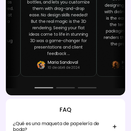
asy as
bottles, and lets you customize
designing, ra
quired.
them with drag-and-drop
with dielines
oked at
ease. No design skills needed!
is the easy 
ime to
But the real magic is the 3D
the templa
ign
rendering. Seeing your flat
packaging n
ser-
ideas come to life in stunning
renders that 
ee mug
3D was a game-changer for
the product
 at
presentations and client
.
feedback ...
Maria Sandoval
Haro
 2023
10 de abril de 2024
24 d
FAQ
¿Qué es una maqueta de papelería de
boda?