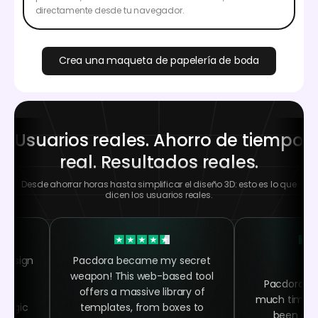
directamente desde tu navegador.
Crea una maqueta de papelería de boda
Usuarios reales. Ahorro de tiempo
real. Resultados reales.
Desde ahorrar horas hasta simplificar el diseño 3D: esto es lo que
dicen los usuarios reales.
 design
Pacdora became my secret
 the
weapon! This web-based tool
Pacdora h
ing
offers a massive library of
much time as
 magic
templates, from boxes to
been abl