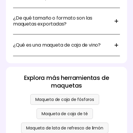
presentaciones a clientes.
No. La herramienta de maquetas de cajas de vino
de Pacdora es apta para principiantes y funciona en
¿De qué tamaño o formato son las
navegador.
maquetas exportadas?
Puedes exportar tu maqueta en alta resolución —
2K, 4K o incluso 8K — en formatos como PNG o JPG,
¿Qué es una maqueta de caja de vino?
lo que lo hace ideal para web, impresión, redes
sociales y presentaciones a clientes.
Una maqueta de caja de vino es un modelo digital
en 3D que te permite previsualizar y personalizar el
diseño de tu empaque de vino antes de su
producción física.
Explora más herramientas de
maquetas
Maqueta de caja de fósforos
Maqueta de caja de té
Maqueta de lata de refresco de limón