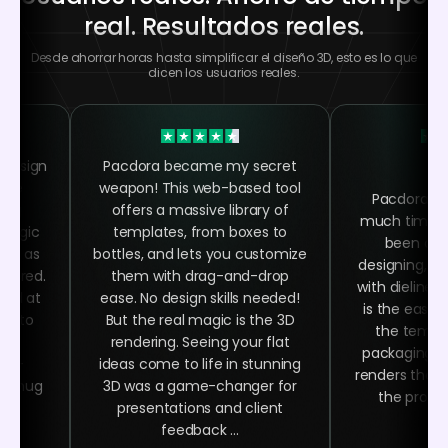
real. Resultados reales.
Desde ahorrar horas hasta simplificar el diseño 3D, esto es lo que
dicen los usuarios reales.
 design
Pacdora became my secret
 the
weapon! This web-based tool
Pacdora h
ing
offers a massive library of
much time as
 magic
templates, from boxes to
been abl
asy as
bottles, and lets you customize
designing, ra
quired.
them with drag-and-drop
with dielines
oked at
ease. No design skills needed!
is the easy 
ime to
But the real magic is the 3D
the templa
ign
rendering. Seeing your flat
packaging n
ser-
ideas come to life in stunning
renders that 
ee mug
3D was a game-changer for
the product
 at
presentations and client
.
feedback ...