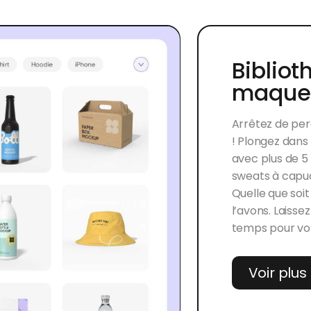
Bibliot
maquet
Arrêtez de pe
! Plongez dan
avec plus de 5
sweats à capuch
Quelle que soi
l’avons. Laisse
temps pour vot
Voir plu