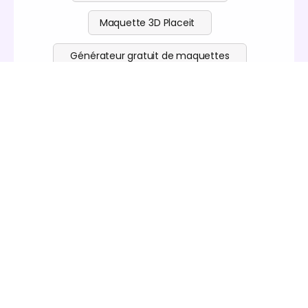
Maquette 3D Placeit
Générateur gratuit de maquettes
Générateur gratuit de gabarits
Logiciel gratuit de modélisation 3D
Embarquez pour une aventure
passionnante de création de
maquettes de sacs de shopping
Créez une maquette de sac de shopping