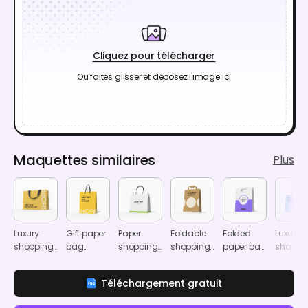
Cliquez pour télécharger
Ou faites glisser et déposez l'image ici
Maquettes similaires
Plus
Luxury
Gift paper
Paper
Foldable
Folded
Luxury
shopping
bag
shopping
shopping
paper bag
shoppi
bag
mockup
bag
paper bag
mockup
bag
mockup
mockup
mockup
mocku
Téléchargement gratuit