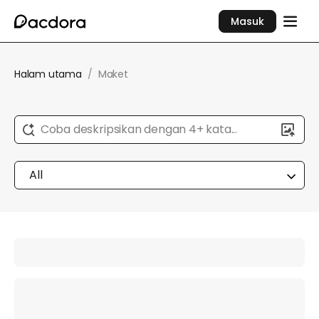
Masuk
Halam utama
/
Maket
Coba deskripsikan dengan 4+ kata...
All