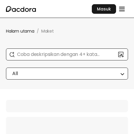
Masuk
Halam utama
/
Maket
Coba deskripsikan dengan 4+ kata...
All