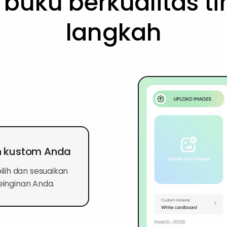
buku berkualitas t
langkah
n kustom Anda
lih dan sesuaikan
keinginan Anda.