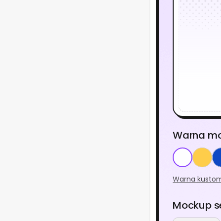
Warna m
Warna kusto
Mockup s