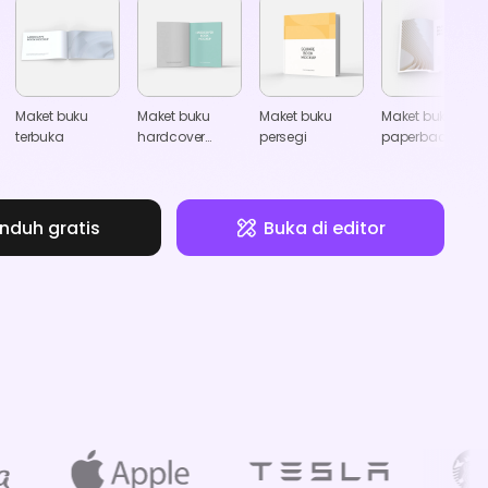
Maket buku
Maket buku
Maket buku
Maket buku
terbuka
hardcover
persegi
paperback
terbuka 8.5×11
terbuka
nduh gratis
Buka di editor