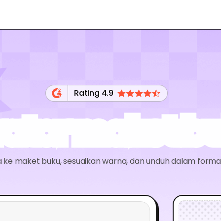
Rating 4.9
ator maket b
 ke maket buku, sesuaikan warna, dan unduh dalam format