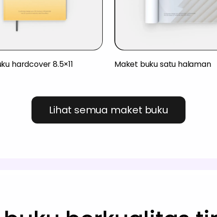
ku hardcover 8.5×11
Maket buku satu halaman
Lihat semua maket buku