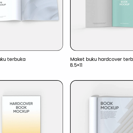
ku terbuka
Maket buku hardcover ter
8.5×11