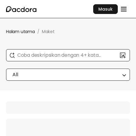
Masuk
Halam utama
/
Maket
Coba deskripsikan dengan 4+ kata...
All