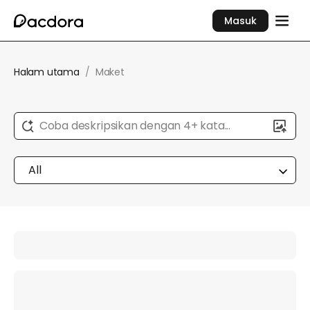
Masuk
Halam utama
/
Maket
Coba deskripsikan dengan 4+ kata...
All