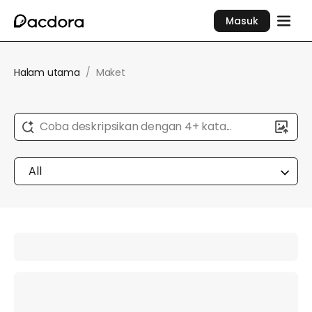
Masuk
Halam utama
/
Maket
Coba deskripsikan dengan 4+ kata...
All