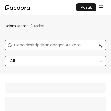
Masuk
Halam utama
/
Maket
Coba deskripsikan dengan 4+ kata...
All