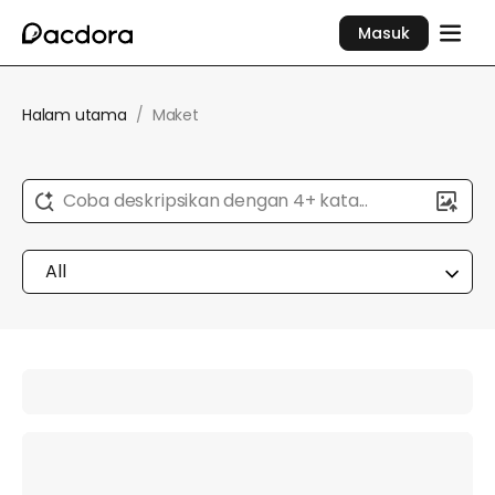
Masuk
Halam utama
/
Maket
Coba deskripsikan dengan 4+ kata...
All