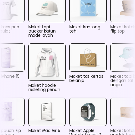
kaos pria
Maket topi
Maket kantong
Maket kota
bulat
trucker katun
teh
flip top
model ayah
 iPhone 15
Maket tas kertas
Maket topi 
belanja
dengan tali 
angin
Maket hoodie
resleting penuh
 pouch zip
Maket iPad Air 5
Maket Apple
Maket kota
gantung
Watch Series 10
produk tuck