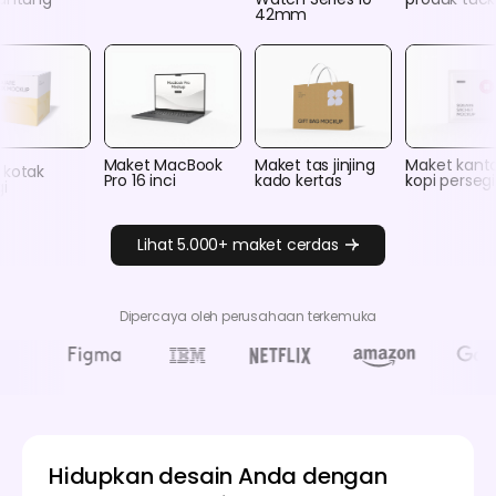
42mm
Maket MacBook
Maket tas jinjing
Maket kant
 kotak
Pro 16 inci
kado kertas
kopi persegi
i
Lihat 5.000+ maket cerdas
Dipercaya oleh perusahaan terkemuka
Hidupkan desain Anda dengan