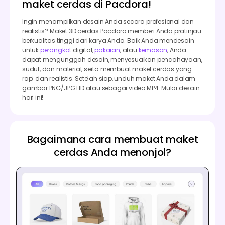
maket cerdas di Pacdora!
Ingin menampilkan desain Anda secara profesional dan
realistis? Maket 3D cerdas Pacdora memberi Anda pratinjau
berkualitas tinggi dari karya Anda. Baik Anda mendesain
untuk
perangkat
digital,
pakaian
, atau
kemasan
, Anda
dapat mengunggah desain, menyesuaikan pencahayaan,
sudut, dan material, serta membuat maket cerdas yang
rapi dan realistis. Setelah siap, unduh maket Anda dalam
gambar PNG/JPG HD atau sebagai video MP4. Mulai desain
hari ini!
Bagaimana cara membuat maket
cerdas Anda menonjol?