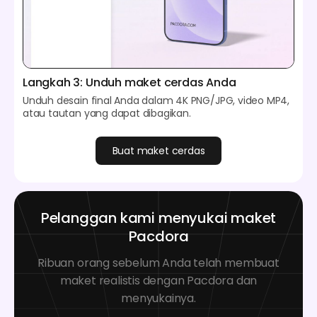
Langkah 3: Unduh maket cerdas Anda
Unduh desain final Anda dalam 4K PNG/JPG, video MP4,
atau tautan yang dapat dibagikan.
Buat maket cerdas
Pelanggan kami menyukai maket
Pacdora
Ribuan orang sebelum Anda telah membuat
maket realistis dengan Pacdora dan
menyukainya.