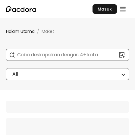
Masuk
Halam utama
/
Maket
Coba deskripsikan dengan 4+ kata...
All