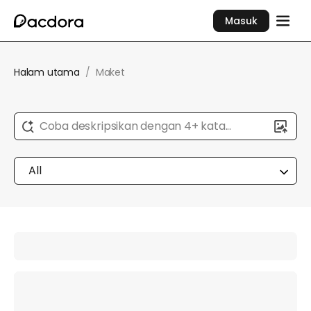
Masuk
Halam utama
/
Maket
Coba deskripsikan dengan 4+ kata...
All