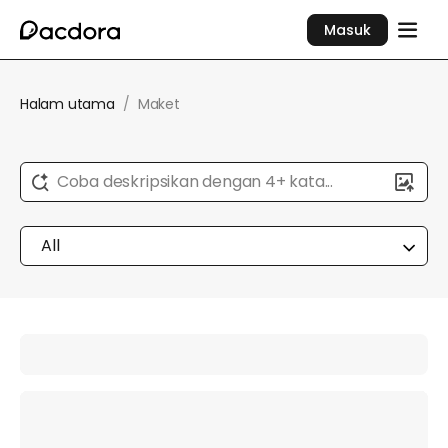
Masuk
Halam utama
/
Maket
Coba deskripsikan dengan 4+ kata...
All