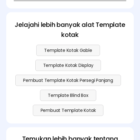
Anda dapat mengunduh Template kotak secara
produksi.
gratis. Opsi premium mungkin dikenakan biaya
tergantung pada kebutuhan spesifik. Kunjungi
halaman
harga
kami dan lihat detailnya.
Jelajahi lebih banyak alat Template
kotak
Template Kotak Gable
Template Kotak Display
Pembuat Template Kotak Persegi Panjang
Template Blind Box
Pembuat Template Kotak
Temukan lebih banyak tentang