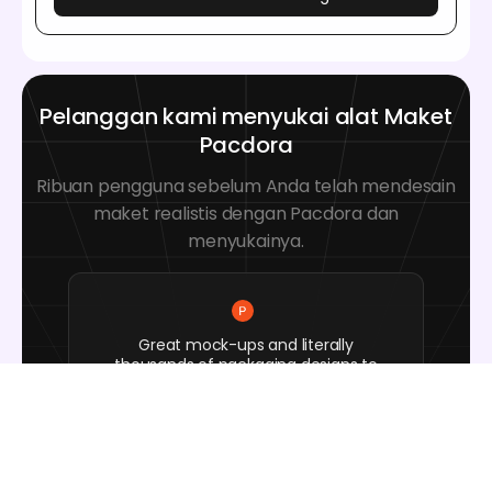
Pelanggan kami menyukai alat Maket
Pacdora
Ribuan pengguna sebelum Anda telah mendesain
maket realistis dengan Pacdora dan
menyukainya.
Great mock-ups and literally
thousands of packaging designs to
choose from. The 3d mock-up is so
good, helps bring clarity to the client
as well as the designers. Great
product for packaging design
professionals.