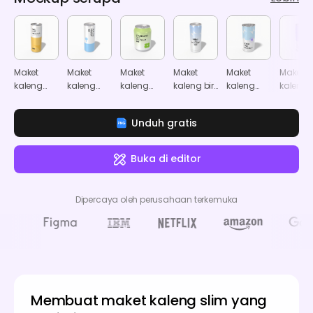
Maket
Maket
Maket
Maket
Maket
Maket
kaleng
kaleng
kaleng
kaleng bir
kaleng
kaleng
tinggi
slim
standar
slim
soda
soda
250ml
250ml
250ml
250ml
330ml
alumin
Unduh gratis
1000ml
Buka di editor
Dipercaya oleh perusahaan terkemuka
Membuat maket kaleng slim yang