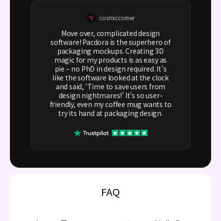
cosmiccorner
Move over, complicated design
software! Pacdora is the superhero of
packaging mockups. Creating 3D
magic for my products is as easy as
pie – no PhD in design required. It’s
like the software looked at the clock
and said, ‘Time to save users from
design nightmares!’ It’s so user-
friendly, even my coffee mug wants to
try its hand at packaging design.
FAQ