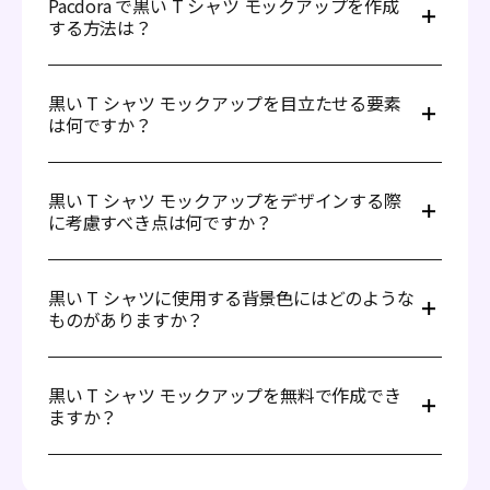
Pacdora で黒い T シャツ モックアップを作成
する方法は？
ブラウザを開いて Pacdora にアクセスし、以下の手順に
従ってください：
黒い T シャツ モックアップを目立たせる要素
は何ですか？
ステップ1: ライブラリからお気に入りの黒い T シャツを
選択します。
ステップ2: 黒い T シャツのデザイン画像をアップロード
優れた黒い T シャツ モックアップは、画像が鮮明でクリ
します。
アであること、適切な照明と影を使ってリアルに見えるこ
黒い T シャツ モックアップをデザインする際
に考慮すべき点は何ですか？
ステップ3: 背景色、シーン、角度、その他の重要な要素を
とが際立ちます。生地の質感を追加することで、シャツが
調整しながら、リアルタイムでデザインを調整します。
より生き生きと感じられます。また、シャツを際立たせる
ステップ4: 4K PNG/JPG 画像をエクスポートします。MP4
シンプルな背景を使用することで、デザインがさらに引き
黒い T シャツのモックアップをデザインする際には、以
動画形式、印刷可能なファイル、オンライン共有もサポー
立ちます。
下のヒントを考慮してください：
黒い T シャツに使用する背景色にはどのような
トされています。
ものがありますか？
1. 高品質な画像を使用する: Google やソーシャルメディア
デザインは簡単で楽しいです。
プラットフォームから取得した低品質な画像の使用は避け
てください。デザインの全体的な外観に悪影響を与える可
黒い T シャツのモックアップを作成する際には、白や灰
能性があります。
色の背景色が適しています。これにより、デザインがより
黒い T シャツ モックアップを無料で作成でき
ますか？
2. グラフィックを適切なサイズにする: グラフィックのサ
目立ち、魅力的になります。また、赤、青、黄色といった
イズに注意してください。小さな T シャツには大きすぎ
鮮やかな色を選ぶことも良いアイデアです。これにより、
るグラフィックは適合しない可能性があり、デザインが歪
黒い T シャツ モックアップがさらに際立ちます。
もちろんです。Pacdoraは無料でご利用いただけます。基
むことがあります。