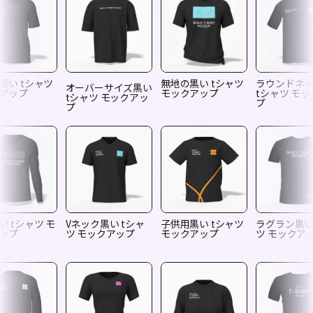
黒い tシャツ
無地の黒い tシャツ
ラウンドネ
オーバーサイズ黒い
アップ
モックアップ
tシャツ モ
tシャツ モックアッ
プ
プ
い tシャツ モ
Vネック黒い tシャ
子供用黒い tシャツ
ラグラン黒い
ップ
ツ モックアップ
モックアップ
ツ モックア