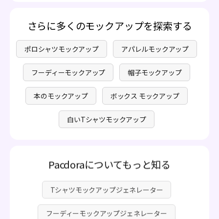
本機能を使用してモックアップの黒いTシャツを作成する
3. ターゲットオーディエンスを理解する: すべての人がタ
際には、費用が発生しません。高度な機能も利用可能です
ーゲットオーディエンスであると仮定しないでください。
が、プレミアム料金が必要で、透明性があり隠れた費用は
さらに多くのモックアップを探索する
徹底的な調査を行い、デザインが意図したオーディエンス
ありません。詳細については、
料金ページ
をご覧くださ
に響くことを確認してください。
い。
ポロシャツモックアップ
アパレルモックアップ
フーディーモックアップ
帽子モックアップ
本のモックアップ
ボックス モックアップ
白いTシャツモックアップ
Pacdoraについてもっと知る
Tシャツモックアップジェネレーター
フーディーモックアップジェネレーター