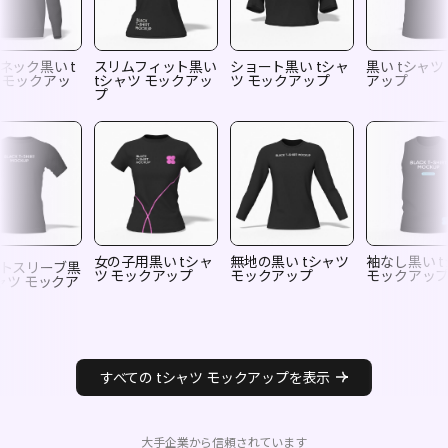
ネック黒い t
スリムフィット黒い
ショート黒い tシャ
黒い tシャツ
 モックアッ
tシャツ モックアッ
ツ モックアップ
アップ
プ
女の子用黒い tシャ
無地の黒い tシャツ
袖なし黒い 
トスリーブ黒
ツ モックアップ
モックアップ
モックアッ
シャツ モックア
すべての tシャツ モックアップを表示
大手企業から信頼されています