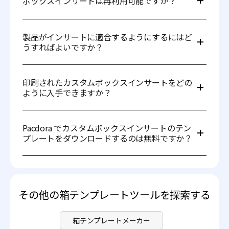
ボックスインサートは再利用可能ですか？
ーパーボードや成形パルプ）で作られており、持続可能な
パッケージングの実践を支援し、環境への影響を削減しま
す。
箱のインサートは、通常、紙やフォームで作られている場
合は一回限りの使用を目的としています。しかし、プラス
製品がインサートに適合するようにするにはど
チックや高品質の段ボールで作られた耐久性のあるインサ
うすればよいですか？
ートは、複数回の配送で再利用可能です。
製品の寸法を慎重に測定し、それらの寸法に合ったテンプ
レートを選択してください。設計を最終決定する前に、試
印刷されたカスタムボックスインサートをどの
作品を作成してフィット感をテストすることをお勧めしま
ように入手できますか？
す。
Pacdora で印刷可能なカスタムボックスインサートテンプ
レートを見つけることができます。当社のテンプレートを
Pacdora でカスタムボックスインサートのテン
閲覧し、デザインをカスタマイズし、カスタムボックスイ
プレートをダウンロードするのは無料ですか？
ンサートを実現するために当社の
印刷サービス
をご覧くだ
さい。
はい、カスタムボックスインサートテンプレートを PDF
形式で無料でダウンロードできます。高度な機能や追加形
式にアクセスするには、
価格ページ
を訪問してサブスクリ
プションオプションを確認してください。
その他の箱テンプレートツールを探索する
箱テンプレートメーカー