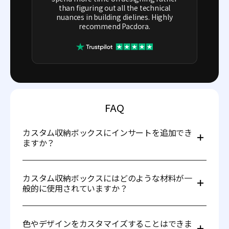
than figuring out all the technical
nuances in building dielines. Highly
recommend Pacdora.
FAQ
カスタム収納ボックスにインサートを追加でき
ますか？
はい、カスタム収納ボックスには製品を安全に保持し、見
栄えを高めるためにフォームや段ボール、紙製のインサー
カスタム収納ボックスにはどのような材料が一
トを追加できます。 Pacdoraはエディターでインサートの
般的に使用されていますか？
カスタマイズもサポートしています。
カスタム収納ボックスは通常、段ボール、紙ボード、プラ
スチック、または木材のような材料で作られます。
色やデザインをカスタマイズすることはできま