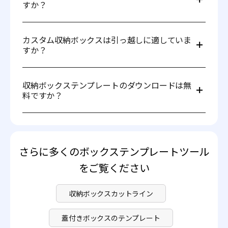
すか？
はい！自分のスタイルやビジネスニーズに合わせて収納ボ
ックスの色やデザイン、ブランドを簡単にカスタマイズで
カスタム収納ボックスは引っ越しに適していま
きます。Pacdoraの
モックアップツール
は、様々なテンプ
すか？
レートを基にデザインを柔軟にカスタマイズすることを可
能にします。
はい、カスタム収納ボックスは引っ越しにも最適です。耐
久性のある材料を選び、適切なサイズを選び、持ち運びや
収納ボックステンプレートのダウンロードは無
すくするためのハンドル切り欠きを追加することで、安全
料ですか？
で便利な梱包が可能になります。
はい！PacdoraでPDF形式の収納ボックステンプレートを
無料でダウンロードできます。さらに高度な機能へのアク
セスについては、
価格ページ
をご覧ください。
さらに多くのボックステンプレートツール
をご覧ください
収納ボックスカットライン
蓋付きボックスのテンプレート