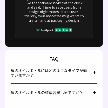
like the software looked at the clock
and said, ‘Time to save users from
design nightmares!’ It’s so user-
friendly, even my coffee mug wants to
try its hand at packaging design.
FAQ
髪のオイルボトルにはどのようなタイプが適し
ていますか？
ガラスボトルは、特にプレミアム製品やオーガニック製品
の髪のオイルの包装に最適です。ガラスは不活性で非反応
髪のオイルボトルの標準容量は何ですか？
性の素材であり、時間が経ってもオイルの品質と有効性を
保つのに役立ちます。また、光沢のある外観で購入者の目
を引きます。ガラスボトルはその見た目や品質を維持する
髪のオイルボトルには様々な容量がありますが、4オンス
ため、非常にリサイクル可能です。ただし、多くのブラン
(約120 ml)のボトルが通常使用には標準的な選択とされて