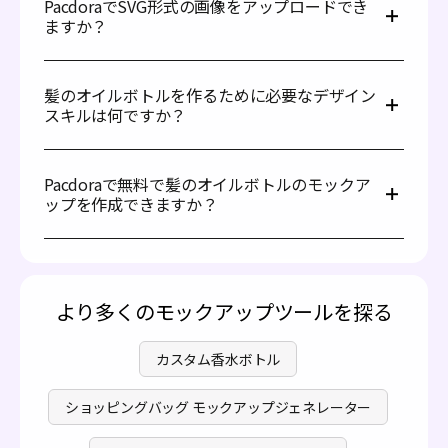
PacdoraでSVG形式の画像をアップロードでき
ドがプラスチックボトルを好む場合もあり、軽量で耐久性
います。Pacdoraでは、110 ml、150 ml、200 ml、さら
ますか？
がありコスト効率が高いからです。
には500 mlや1リットルなど、複数の容量で髪のオイルボ
トルのモックアップを見つけてカスタマイズすることがで
はい、PacdoraではSVG形式の画像をアップロードするこ
きます。お客様の好みに応じた容量や、あなたの地域で最
とができます。鋭いラインや拡大縮小が必要なデザイン
もよく売れている髪のオイルボトルのタイプを検討してく
髪のオイルボトルを作るために必要なデザイン
（例：ロゴやアイコン、テキストベースのグラフィック）
ださい。
スキルは何ですか？
に最適です。さらに、PacdoraはJPGおよびPNG形式もサ
ポートします。透明な背景や鋭いエッジが必要なロゴや画
Pacdoraを使用して髪のオイルボトルを作成・カスタマイ
像はPNG形式、グラデーションがある写真や複雑なデザイ
ズする場合、デザインの専門知識は必要ありません。当ツ
ンにはJPGが適しています。
Pacdoraで無料で髪のオイルボトルのモックア
ールは初心者に優しく、誰でもブラウザからモックアップ
ップを作成できますか？
コレクションにアクセスすることができます。さらに、ユ
ーザーはPSDファイルをダウンロードしたり、複雑なソフ
はい、Pacdoraでは無料で髪のオイルボトルのモックアッ
トウェアを使用する必要はありません。
プを作成できます。すべての種類のモックアップのカスタ
マイズはどなたでも無料で利用可能です。より高度なオプ
ションについては、ぜひ
料金ページ
をご覧ください。
より多くのモックアップツールを探る
カスタム香水ボトル
ショッピングバッグ モックアップジェネレーター