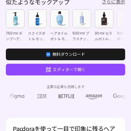
似たようなモックアップ
さらに表示
750 ml ポ
スクイズボ
ヘアオイル
500 ml プ
30 ml セラ
100 ml 
ンプヘアオ
トル モック
ボトル モッ
ラスチック
ムボトル モ
ロッパー
イルボトル
アップ
クアップ
ヘアオイル
ックアップ
トルモッ
モックアッ
ボトル モッ
アップ
無料ダウンロード
プ
クアップ
エディターで開く
主要な企業も信頼します
Pacdoraを使って一目で印象に残るヘア