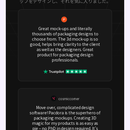
ップをデザインし、それを気に入りました。
Great mock-ups and literally
thousands of packaging designs to
choose from. The 3d mock-up is so
good, helps bring clarity to the client
as well as the designers. Great
product for packaging design
professionals.
cosmiccorner
Move over, complicated design
software! Pacdora is the superhero of
packaging mockups. Creating 3D
magic for my products is as easy as
pie – no PhD in design required. It’s