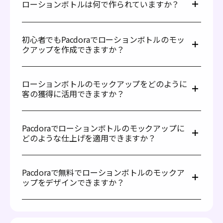
ローションボトルは何で作られていますか？
ローションボトルはプラスチック素材で作られています。
プラスチックの中でも、HDPE（高密度ポリエチレン）が
初心者でもPacdoraでローションボトルのモッ
軽量で耐久性があり、ストレスクラックに強く、化学物質
クアップを作成できますか？
にも耐性があるため、好まれます。HDPEはFDAをはじめ
とする規制機関によって食品およびパーソナルケア包装に
はい、初心者でもPacdoraで簡単にローションボトルのモ
使用可能な無毒の素材として認められています。また、プ
ックアップを作成できます。当プラットフォームは使いや
ラスチックは高いリサイクル性を持ち、コスト効率の良い
ローションボトルのモックアップをどのように
すく、デザインの専門知識を必要としません。ブラウザか
選択肢です。
客の獲得に活用できますか？
らPacdoraのウェブサイトにアクセスしてデザインを始め
られます。複雑なソフトウェアやPSDファイルも必要あり
ローションボトルのモックアップを使用すると、商品パッ
ません。
ケージをプロフェッショナルに演出し、製品が製造される
Pacdoraでローションボトルのモックアップに
前にその外観を提示できます。ラベルデザインをアップロ
どのような仕上げを適用できますか？
ードし、ボトルを棚に並べられるようにカスタマイズして
ください。これらのモックアップは、ウェブサイト、広
ローションボトルのモックアップをより良く見せるため
告、またはソーシャルメディアで共有して、潜在顧客に商
に、さまざまな仕上げを選ぶことができます。プラスチッ
品をより良く理解してもらうことができます。優れたモッ
Pacdoraで無料でローションボトルのモックア
ク光沢仕上げは、明るく清潔感のある外観を与え、顧客を
クアップは信頼を生み、購入前に最終製品をプレビューす
ップをデザインできますか？
引きつけます。プラスチックマット仕上げは光沢のない滑
る機会を提供します。
らかな表面を持ち、高級でエレガントなスタイルを提供し
はい、Pacdoraはローションボトルのモックアップを完全
ます。また、透明なプラスチック仕上げ（光沢またはマッ
に無料で作成およびカスタマイズできます。また、いくつ
ト）を使用して、ボトルの内容物やラベルデザインを明確
かの高度なデザインツールも用意しており、これについて
に見せることも可能です。