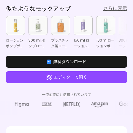
似たようなモックアップ
さらに表示
ローション
300 ml ポ
プラスチッ
150 ml ロ
100 mlロー
300 ml
ポンプボト
ンプローシ
ク製ローシ
ーションボ
ションボト
ーション
ル モックア
ョン ボトル
ョンボトル
トルモック
ル モックア
トル モ
ップ
モックアッ
モックアッ
アップ
ップ
アップ
無料ダウンロード
プ
プ
エディターで開く
一流企業にも信頼されています