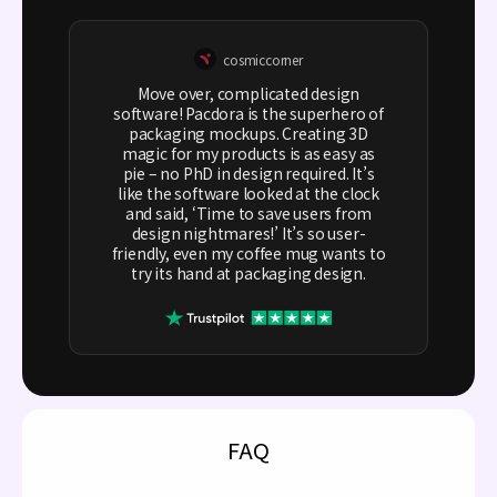
cosmiccorner
Move over, complicated design
software! Pacdora is the superhero of
packaging mockups. Creating 3D
magic for my products is as easy as
pie – no PhD in design required. It’s
like the software looked at the clock
and said, ‘Time to save users from
design nightmares!’ It’s so user-
friendly, even my coffee mug wants to
try its hand at packaging design.
FAQ