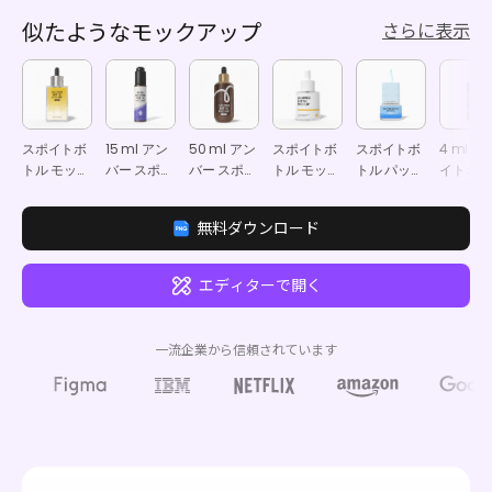
似たようなモックアップ
さらに表示
スポイトボ
15 ml アン
50 ml アン
スポイトボ
スポイトボ
4 ml ス
トル モック
バー スポイ
バー スポイ
トル モック
トル パッケ
イトボト
アップ
トボトル モ
トボトル モ
アップ
ージ モック
パッケー
ックアップ
ックアップ
アップ
モックア
無料ダウンロード
プ
エディターで開く
一流企業から信頼されています