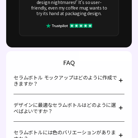
design nightmares!’ It’s so user-
friendly, even my coffee mug wants to
try its hand at packaging design.
FAQ
セラムボトル モックアップはどのように作成で
きますか？
次の手順に従うだけで簡単に作成できます。
15 ml、30 ml、100 ml など、利用可能な容量から
デザインに最適なセラムボトルはどのように選
お好みのセラムボトル モックアップを選びます。
べばよいですか？
ラベル画像をアップロードし、商品名、ボトルの仕
上げ、その他の要素をカスタマイズします。
セラムの特性に合ったボトルを選びましょう。エイジング
プレゼンテーション用に、高品質の JPG/PNG 画像
ケア用の処方には、ポンプボトルが理想的です。使いやす
またはダイナミックな MP4 動画としてデザインを
セラムボトルには色のバリエーションがありま
く、素早く塗布でき、内容物を新鮮で安全な状態に長く保
ダウンロードします。