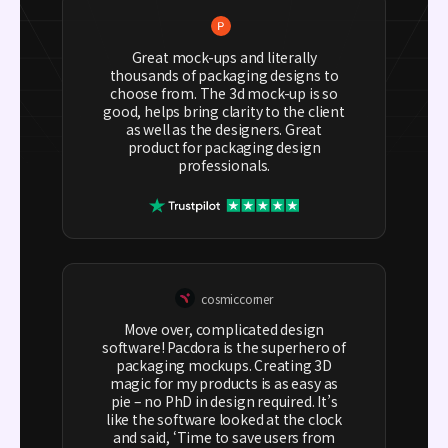
Great mock-ups and literally
thousands of packaging designs to
choose from. The 3d mock-up is so
good, helps bring clarity to the client
as well as the designers. Great
product for packaging design
professionals.
cosmiccorner
Move over, complicated design
software! Pacdora is the superhero of
packaging mockups. Creating 3D
magic for my products is as easy as
pie – no PhD in design required. It’s
like the software looked at the clock
and said, ‘Time to save users from