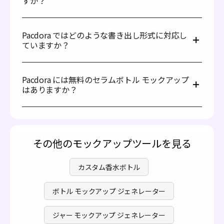
すか？
ちます。一方、ビタミン C など用量管理が重要なセラムに
これで完了です。魅力的なデザインの完成です。
は、スポイトタイプが適しています。1 回分ごとの量を正
はい。セラムボトルにはクリアやアンバーなど、さまざま
確にコントロールできるからです。用途に合ったボトルを
なカラーがあります。ビタミン C のような光に敏感なセラ
選び、1 滴ごとにラグジュアリーさと精度を演出しましょ
Pacdora ではどのような書き出し形式に対応し
ムには、アンバーボトルが最適です。紫外線を遮り、処方
う。
ていますか？
の安定性を保つのに役立ちます。一方、セラム自体の色や
ユニークなテクスチャーを見せたい場合は、クリアボトル
Pacdora は JPG/PNG 画像、MP4 動画、オンライン共有リ
が最適です。商品の特性に合わせてお選びください。
ンクなど、複数の書き出し形式に対応しています。
Pacdora には無料のセラムボトル モックアップ
JPG/PNG 画像は、あらゆるデジタルプラットフォームで
はありますか？
美しく表示できるシャープなビジュアルを提供します。
MP4 動画は 3D 効果の表現に最適で、共有リンクを使えば
はい。Pacdora では無料のセラムボトル モックアップを
チームとのコラボレーションもスムーズです。プロジェク
提供しており、コストをかけずに魅力的なデザインを作成
トやクライアントのニーズに最も適した形式をお選びくだ
できます。ニーズに応じてご利用いただけるプレミアム機
さい。
能も用意しています。詳しくは、
料金ページ
をご覧くださ
その他のモックアップツールを見る
い。
カスタム香水ボトル
ボトル モックアップ ジェネレーター
ジャー モックアップ ジェネレーター