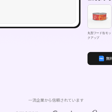
丸型フード缶モッ
クアップ
無
一流企業から信頼されています