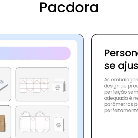
Pacdora
Person
se aju
As embalagen
design de pro
perfeição se
adequada é ne
parâmetros pa
perfeitamente