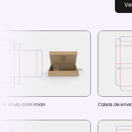
Ve
s de envio com íman
Caixas de envi