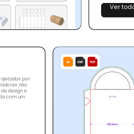
Ver tod
rojetados por
izadores não
de design e
ada com um