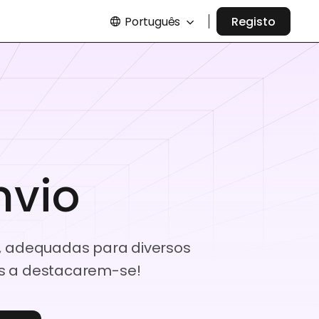
Português
Registo
nvio
s, adequadas para diversos
os a destacarem-se!