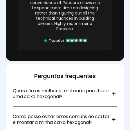
convenience of Pacdora allows me
to spend more time on designing
rather than figuring out all the
technical nuances in building
dielines. Highly recommend
Pacdora.
Perguntas frequentes
Quais são os melhores materiais para fazer
uma caixa hexagonal?
Para uma caixa hexagonal, madeira, cartão ou
cartão duplex são boas opções de material.
Como posso evitar erros comuns ao cortar
e montar a minha caixa hexagonal?