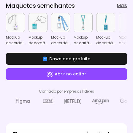
Maquetes semelhantes
Mais
Mockup
Mockup
Mockup
Mockup
Mockup
Mockup
de cordão
de cordão
de cordão
de cartão
de cordão
de cart
e cartão
com
com
de
com
de
de
cartão de
cartão de
identificação
cartão
identif
Download gratuito
identificação
identificação
identificação
com
com
de
cordão
cordão
funcionário
Abrir no editor
Confiado por empresas líderes