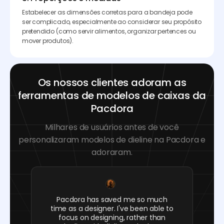
Estabelecer as dimensões corretas para a bandeja pode
ser complicado, especialmente ao considerar seu propósito
pretendido (como servir alimentos, organizar pertences ou
mover produtos).
Os nossos clientes adoram as
ferramentas de modelos de caixas da
Pacdora
Milhares de usuários antes de você
personalizaram modelos de dieline na Pacdora e
adoraram.
Pacdora has saved me so much
time as a designer. I've been able to
focus on designing, rather than