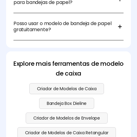
para bandejas de papel?
precisos para o processo de impressão.
Sim, muitos fabricantes oferecem opções
biodegradáveis ou compostáveis feitas de materiais
Posso usar o modelo de bandeja de papel
reciclados. Escolher materiais sustentáveis pode
gratuitamente?
atrair consumidores conscientes ambientalmente e
alinhar-se com as tendências modernas de
Claro. Pode usar o modelo de bandeja
embalagens.
gratuitamente no Pacdora. Faça download do
recorte da caixa livremente usando as nossas
ferramentas de Dieline. Para mais recursos como
Explore mais ferramentas de modelo
pré-visualização de Mockup e modelação em 3D,
de caixa
visite a nossa
página de preços
.
Criador de Modelos de Caixa
Bandeja Box Dieline
Criador de Modelos de Envelope
Criador de Modelos de Caixa Retangular