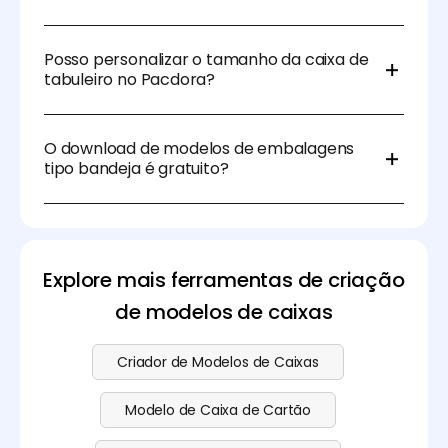
trabalhadores.
Determine se o tabuleiro é para exposição em
retalho, envio ou proteção do produto. Isso
Posso personalizar o tamanho da caixa de
influenciará a escolha de materiais, recursos de
tabuleiro no Pacdora?
design e requisitos de durabilidade.
Claro, pode usar o gerador de dieline do Pacdora
para ajustar o tamanho, material e espessura.
O download de modelos de embalagens
Depois de tudo feito, pode descarregar em
tipo bandeja é gratuito?
diferentes formatos.
Sim, pode fazer o download de modelos de
embalagens tipo bandeja gratuitamente no
Pacdora. Também oferecemos funcionalidades
avançadas para quem tem necessidades
Explore mais ferramentas de criação
adicionais. Confira a nossa
página de preços
para
saber mais.
de modelos de caixas
Criador de Modelos de Caixas
Modelo de Caixa de Cartão