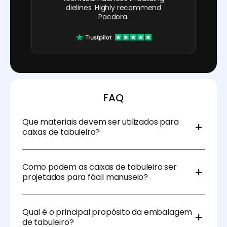
dielines. Highly recommend
Pacdora.
FAQ
Que materiais devem ser utilizados para
caixas de tabuleiro?
As caixas de tabuleiro podem ser feitas de materiais
como cartão ou plástico. Embalagens de cartão são
Como podem as caixas de tabuleiro ser
ideais para produtos leves e são rentáveis para
projetadas para fácil manuseio?
embalagens em grandes quantidades.
Os designers podem adicionar alças, o que ajuda as
caixas de tabuleiro a transportar itens pesados ou
Qual é o principal propósito da embalagem
grandes. Também podem reduzir o peso do próprio
de tabuleiro?
tabuleiro para facilitar o manuseio pelos