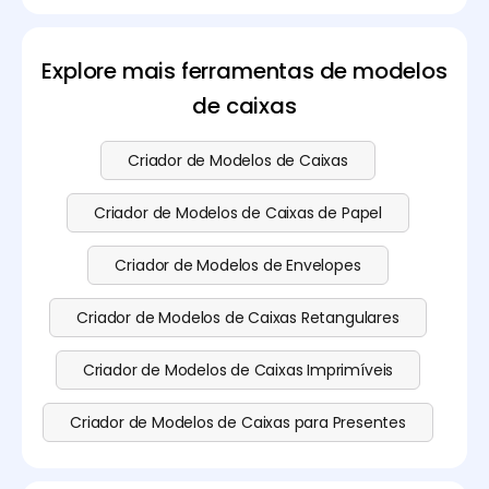
gratuitamente utilizando a Pacdora. Também
Experimente agora!
oferecemos funcionalidades mais avançadas—
visite a nossa
página de preços
para mais detalhes.
Explore mais ferramentas de modelos
de caixas
Criador de Modelos de Caixas
Criador de Modelos de Caixas de Papel
Criador de Modelos de Envelopes
Criador de Modelos de Caixas Retangulares
Criador de Modelos de Caixas Imprimíveis
Criador de Modelos de Caixas para Presentes