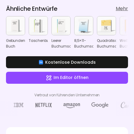
Ähnliche Entwürfe
Mehr
Gebundenes
Taschenbuch
Leerer
8,5×11-
Quadratischer
Weißer
Buch
Buchumschlag
Buchumschlag
Buchumschlag
Buchum
Kostenlose Downloads
Im Editor öffnen
Vertraut von führenden Unternehmen