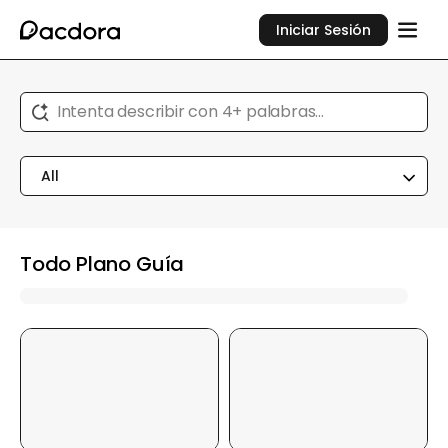
Iniciar Sesión
Intenta describir con 4+ palabras...
All
Todo Plano Guía