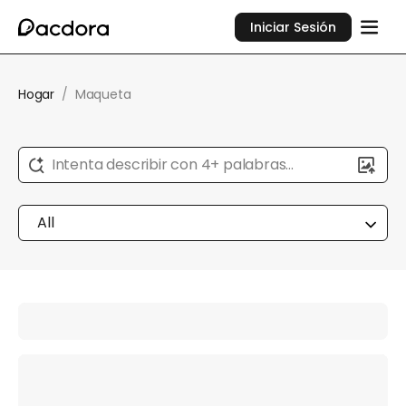
Iniciar Sesión
Hogar
/
Maqueta
Intenta describir con 4+ palabras...
All