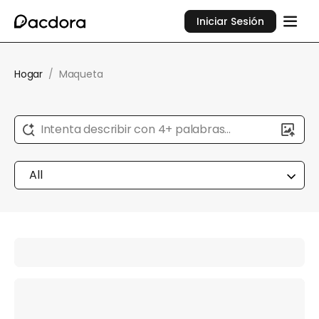
Iniciar Sesión
Hogar
/
Maqueta
Intenta describir con 4+ palabras...
All