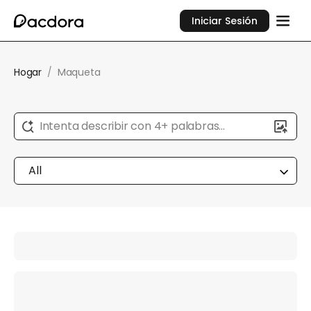
Iniciar Sesión
Hogar
/
Maqueta
Intenta describir con 4+ palabras...
All