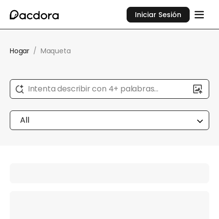
Iniciar Sesión
Hogar
/
Maqueta
Intenta describir con 4+ palabras...
All