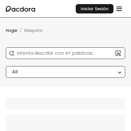
Iniciar Sesión
Hogar
/
Maqueta
Intenta describir con 4+ palabras...
All