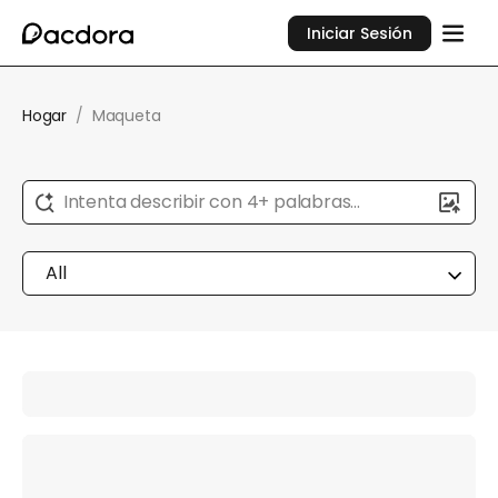
Iniciar Sesión
Hogar
/
Maqueta
Intenta describir con 4+ palabras...
All